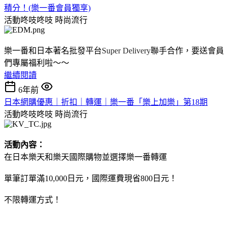
積分！(樂一番會員獨享)
活動咚吱咚吱
時尚流行
樂一番和日本著名批發平台
Super Delivery
聯手合作，要送會員
們專屬福利啦～～
繼續閱讀
6年前
日本網購優惠｜折扣｜轉運｜樂一番「樂上加樂」第18期
活動咚吱咚吱
時尚流行
活動內容：
在日本樂天和樂天國際購物並選擇樂一番轉運
單筆訂單滿10,000日元，國際運費現省800日元！
不限轉運方式！