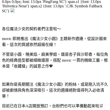
0.0px 0.0px; font: 13.0px 'PingFang SC'} span.s1 {font: 13.0px
'Helvetica Neue'} span.s2 {font: 13.0px '.CJK Symbols Fallback
SC'}
各位魔法少女的契約者們注意啦～
movic 即將推出《魔法少女小圆》主題新作週邊，從設計圖來
看，這次的質感依然超級在線！
不管是小圓、曉美焰、麻美學姐，還是杏子與沙耶香，每位角
色的經典造型都被細緻還原，搭配 movic 一貫的精緻工藝，根
本是「收藏級」的誠意之作💖
如果你是長期關注《魔法少女小圓》的粉絲，或是剛入坑不久
卻被劇情與角色深深吸引，這次的週邊絕對值得列入必收清
單！
目前已在日本A店開放預訂，台粉們也可以準備動起來啦🛒