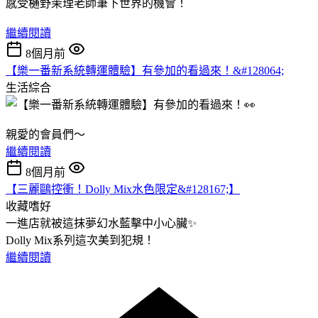
感受樋野茉理老師筆下世界的機會！
繼續閱讀
8個月前
【樂一番新系統轉運體驗】有參加的看過來！&#128064;
生活綜合
親愛的會員們～
繼續閱讀
8個月前
【三麗鷗控衝！Dolly Mix水色限定&#128167;】
收藏嗜好
一進店就被這抹夢幻水藍擊中小心臟✨
Dolly Mix系列這次美到犯規！
繼續閱讀