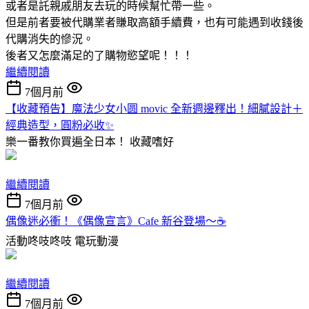
或者是託親戚朋友去玩的時候幫忙帶一些。
但是前者要被代購業者賺取高額手續費，也有可能遇到收錢後
代購消失的慘況。
後者又怎麼滿足的了購物慾望呢！！！
繼續閱讀
7個月前
【收藏預告】魔法少女小圆 movic 全新週邊釋出！細膩設計＋
經典造型，圓粉必收✨
樂一番教你買遍全日本！
收藏嗜好
繼續閱讀
7個月前
偶像迷必衝！《偶像宣言》Cafe 新谷登場～☕️
活動咚吱咚吱
電玩動漫
繼續閱讀
7個月前