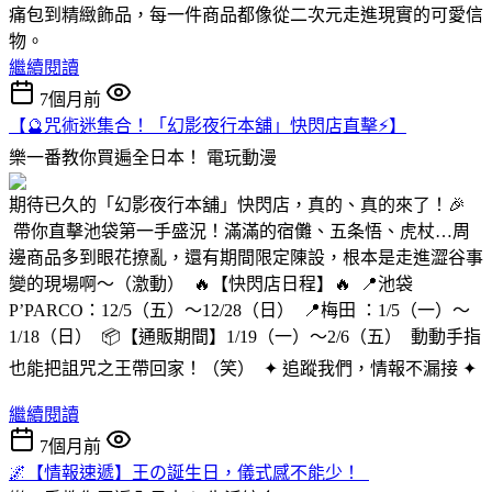
痛包到精緻飾品，每一件商品都像從二次元走進現實的可愛信
物。
繼續閱讀
7個月前
【🔮咒術迷集合！「幻影夜行本舖」快閃店直擊⚡️】
樂一番教你買遍全日本！
電玩動漫
期待已久的「幻影夜行本舖」快閃店，真的、真的來了！🎉
帶你直擊池袋第一手盛況！滿滿的宿儺、五条悟、虎杖…周
邊商品多到眼花撩亂，還有期間限定陳設，根本是走進澀谷事
變的現場啊～（激動） 🔥【快閃店日程】🔥 📍池袋
P’PARCO：12/5（五）～12/28（日） 📍梅田 ：1/5（一）～
1/18（日） 📦【通販期間】1/19（一）～2/6（五） 動動手指
也能把詛咒之王帶回家！（笑） ✦ 追蹤我們，情報不漏接 ✦
繼續閱讀
7個月前
🌌【情報速遞】王の誕生日，儀式感不能少！