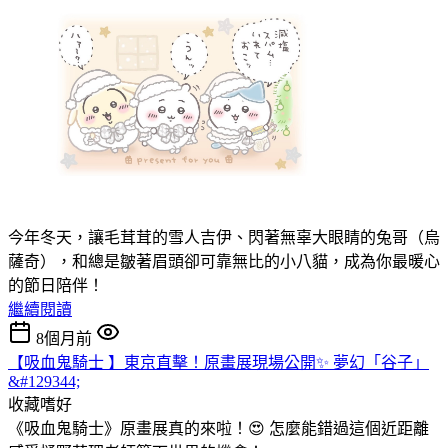
今年冬天，讓毛茸茸的雪人吉伊、閃著無辜大眼睛的兔哥（烏
薩奇），和總是皺著眉頭卻可靠無比的小八貓，成為你最暖心
的節日陪伴！
繼續閱讀
8個月前
【吸血鬼騎士 】東京直擊！原畫展現場公開✨ 夢幻「谷子」
&#129344;
收藏嗜好
《吸血鬼騎士》原畫展真的來啦！😍 怎麼能錯過這個近距離