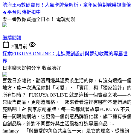
航海王vs數碼寶貝！人氣卡牌全解析，童年回憶對戰樂趣翻倍
🔥平台限時折扣中
樂一番教你買遍全日本！
電玩動漫
繼續閱讀
7個月前
探索FUKUYA ONLINE：走進原創設計與夢幻收藏的專屬世
界
日本樂天好物分享
收藏嗜好
喜愛日系雜貨、動漫周邊與溫柔系生活的你，有沒有遇過一個
地方，能一次滿足你對「可愛」、「實用」與「獨家設計」的
所有期待？ FUKUYA ONLINE 就是這樣一個寶藏之地——不
只販售商品，更創造風格。一起來看看這裡有哪些不能錯過的
亮點吧！🌸 獨家原創品牌，每一款都藏著故事FUKUYA 不只
是一間購物網站，它更像一個創意品牌孵化器，旗下擁有多個
自創品牌，針對不同喜好與生活風格打造專屬商品：-
fanfancy+ 「與最愛的角色共度每一天」是它的理念。從繽紛