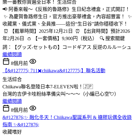
樂一番教你買遍全日本！
生活綜合
📢 阿番來報～《反叛的魯路修》生日紀念禮盒，正式開訂！
✨ 為慶賀魯路修生日，官方推出豪華禮盒，內容超豐富！ ✨
收藏黨、儀式黨、全員推——這份“生日谷”請你穩穩收下！
⏰ 【截單時間】2025年12月21日 ⏰ 【出貨時間】預計2026
年2月26日 👛 【一套價格】9,900円（稅込） 🔍 搜索關鍵
詞：【グッズ-セットもの】コードギアス 反逆のルルーシュ
繼續閱讀
8個月前
【&#127775; 711✖️chiikawa&#127775;】聯名活動
生活綜合
Chiikawa聯名登陸日本7-ELEVEN啦！🇯🇵
台灣的吉伊卡哇粉絲準備尖叫～～～（小編已心空💘）
繼續閱讀
8個月前
&#127876;✨ 融化冬天！Chiikawa聖誕系列 & 搪膠玩偶全收錄
指南 ✨&#127876;
收藏嗜好