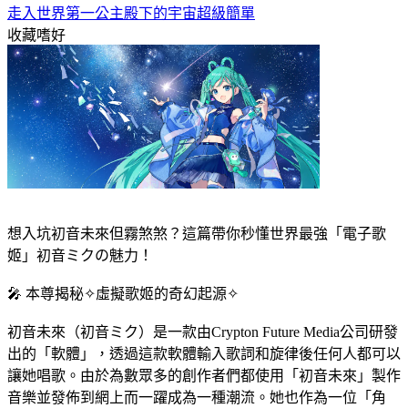
走入世界第一公主殿下的宇宙超級簡單
收藏嗜好
想入坑初音未來但霧煞煞？這篇帶你秒懂世界最強「電子歌
姬」初音ミクの魅力！
​🎤 本尊揭秘✧​虛擬歌姬的奇幻起源​✧​
初音未來（初音ミク）是一款由Crypton Future Media公司研發
出的「軟體」，透過這款軟體輸入歌詞和旋律後任何人都可以
讓她唱歌。由於為數眾多的創作者們都使用「初音未來」製作
音樂並發佈到網上而一躍成為一種潮流。她也作為一位「角