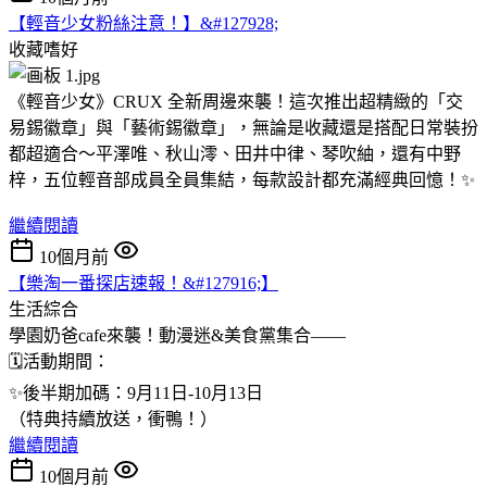
【輕音少女粉絲注意！】&#127928;
收藏嗜好
《輕音少女》CRUX 全新周邊來襲！這次推出超精緻的「交
易錫徽章」與「藝術錫徽章」，無論是收藏還是搭配日常裝扮
都超適合～平澤唯、秋山澪、田井中律、琴吹紬，還有中野
梓，五位輕音部成員全員集結，每款設計都充滿經典回憶！✨
繼續閱讀
10個月前
【樂淘一番探店速報！&#127916;】
生活綜合
學園奶爸cafe來襲！動漫迷&美食黨集合——
🗓️活動期間：
✨後半期加碼：9月11日-10月13日
（特典持續放送，衝鴨！）
繼續閱讀
10個月前