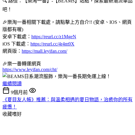
🔍 路徑：【樂淘一番】-【BEAMS】站點，探索最新潮流單品
吧！
🎉樂淘一番相關下載處，請點擊上方自介!! (安卓、IOS、網頁
版都有喔)
安卓下載處：
https://reurl.cc/z1MgeN
iOS 下載處：
https://reurl.cc/4r4m9X
網頁版：
https://mall.leyifan.com/
🎉樂一番轉運網頁
https://www.leyifan.com/cht/
繼續閱讀
9個月前
《夏目友人帳》推薦：與溫柔相遇的夏日物語，治癒你的所有
疲憊！
收藏嗜好