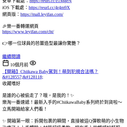
安卓下載處：
https://reurl.cc/z1MgeN
iOS 下載處：
https://reurl.cc/4r4m9X
網頁版：
https://mall.leyifan.com/
🎉樂一番轉運網頁
https://www.leyifan.com/cht/
👉哪一位球員的芭蕾造型最讓你驚艷？
繼續閱讀
10個月前
【開箱】Chiikawa Baby駕到！萌到犯規合法嗎？
&#128557;&#128118;
收藏嗜好
是誰的心被偷走了？哦，是我的！✨
樂淘一番速遞！最新入手的#ChiikawaBaby系列終於到貨啦～
立馬開箱給家人們看！
✨ 開箱第一眼：拆開包裹的瞬間，直接被這Q彈軟萌的小生物