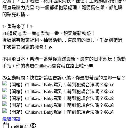
治癒了！上手體驗：材質超級柔軟，捏在手上的觸感好舒服～
簡直是壓力克星!每一個都想抱緊處理！隨便擺在哪，都能瞬
間點亮心情…
✨ 重點來了！✨
FB追蹤 @樂一番@樂淘一番，鎖定最新動態！
後續還有獨家福利、抽獎活動… 這麼萌的寶貝，千萬別錯過
下次帶它回家的機會！🔥
不用飛日本，樂淘一番幫你直送最新、最夯的日本潮玩！動動
手指，你的專屬Chiikawa寶寶就在路上啦～🚚
🎁互動時間：快在評論區告訴小編，你最想帶走的是哪一隻？
繼續閱讀
10個月前