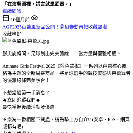
「在演藝圈裡，謊言就是武器。」
繼續閱讀
10個月前
AGF2025芭蕾風新品公開！夢幻聯動再掀收藏熱潮
收藏嗜好
腳尖旋轉間，足球划出完美弧線——當力量與優雅相遇。
Animate Girls Festival 2025《藍色監獄》一系列以芭蕾核心風
格為主題的全新周邊商品，將足球選手的競技姿態與芭蕾舞者
的優雅線條完美融合！
不想錯過第一手消息？
🔥立即追蹤我們🔥
最快掌握後續活動及優惠！
🎉樂淘一番相關下載處，請點擊上方自介!! (安卓、IOS、網頁
版都有喔)