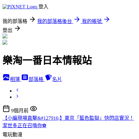
登入
我的部落格
我的部落格後台
我的帳號
登出
樂淘一番日本情報站
相簿
部落格
名片
9個月前
【小編現場直擊&#127916;】東京「藍色監獄」快閃店實況！
潔世多正在召喚你⚽
電玩動漫