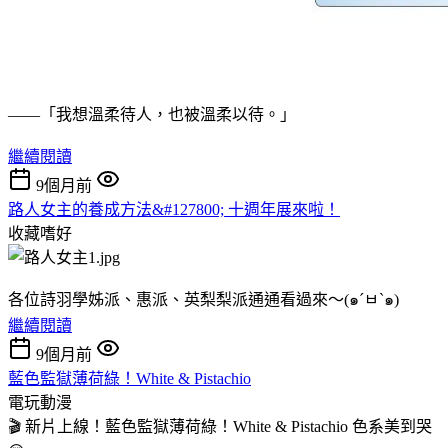
——「我想溫柔待人，也被溫柔以待。」
繼續閱讀
9個月前
路人女主的養成方法&#127800; 十週年展來啦！
收藏嗜好
各位詩羽學姊派、惠派、英梨梨派通通看過來～(๑´ㅂ`๑)
繼續閱讀
9個月前
藍色監獄薄荷綠！White & Pistachio
電玩動漫
🎬 新片上線！藍色監獄薄荷綠！White & Pistachio 色系美到哭