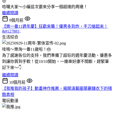
😍
哈囉大家～小編這次要來分享一個超燒的周邊！
繼續閱讀
9個月前
【樂一番11週年慶】狂歡來襲！優惠多到炸，手刀搶起來！
&#127881;
生活綜合
哇嗚～樂淘一番11歲啦！🎂
為了感謝各位的支持，我們準備了超狂的週年慶活動，優惠多
到讓你買到手軟！從10/10開始，一連串好康不間斷，趕緊筆
記下來～👇
繼續閱讀
10個月前
【我推我的孩子】動畫神作推薦，揭開演藝圈華麗糖衣下的殘
酷真相
電玩動漫