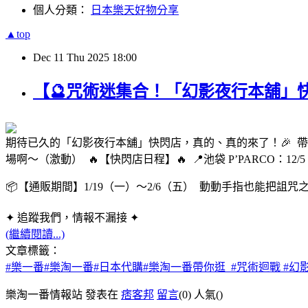
個人分類：
日本樂天好物分享
▲top
Dec
11
Thu
2025
18:00
【🔮咒術迷集合！「幻影夜行本舖」快
期待已久的「幻影夜行本舖」快閃店，真的、真的來了！🎉 
場啊～（激動） 🔥【快閃店日程】🔥 📍池袋 P’PARCO：12/5
📦【通販期間】1/19（一）～2/6（五） 動動手指也能把詛
✦ 追蹤我們，情報不漏接 ✦
(繼續閱讀...)
文章標籤：
#樂一番#樂淘一番#日本代購#樂淘一番帶你逛 #咒術迴戰 #幻影
樂淘一番情報站 發表在
痞客邦
留言
(0)
人氣(
)