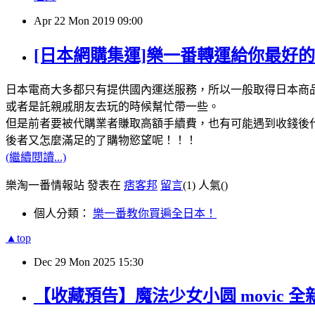
Apr
22
Mon
2019
09:00
[日本網購集運]樂一番轉運給你最好
日本電商大多都只有提供國內運送服務，所以一般取得日本商
或者是託親戚朋友去玩的時候幫忙帶一些。
但是前者要被代購業者賺取高額手續費，也有可能遇到收錢後
後者又怎麼滿足的了購物慾望呢！！！
(繼續閱讀...)
樂淘一番情報站 發表在
痞客邦
留言
(1)
人氣(
)
個人分類：
樂一番教你買遍全日本！
▲top
Dec
29
Mon
2025
15:30
【收藏預告】魔法少女小圆 movic