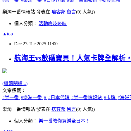
#樂一番
#樂淘一番
#日本代購
#樂一番情報站
#動漫巡禮
樂淘一番情報站 發表在
痞客邦
留言
(0)
人氣(
)
個人分類：
活動咚吱咚吱
▲top
Dec
23
Tue
2025
11:00
航海王vs數碼寶貝！人氣卡牌全解析
(繼續閱讀...)
文章標籤：
#樂一番
#樂淘一番
#
#日本代購
#樂一番情報站
#卡牌
#海賊
樂淘一番情報站 發表在
痞客邦
留言
(0)
人氣(
)
個人分類：
樂一番教你買遍全日本！