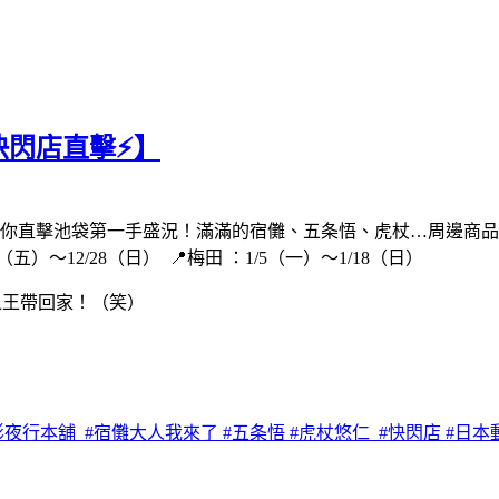
閃店直擊⚡️】
帶你直擊池袋第一手盛況！滿滿的宿儺、五条悟、虎杖…周邊商
（五）～12/28（日） 📍梅田 ：1/5（一）～1/18（日）
咒之王帶回家！（笑）
夜行本舖 #宿儺大人我來了 #五条悟 #虎杖悠仁 #快閃店 #日本