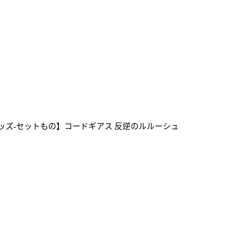
詞：【グッズ-セットもの】コードギアス 反逆のルルーシュ