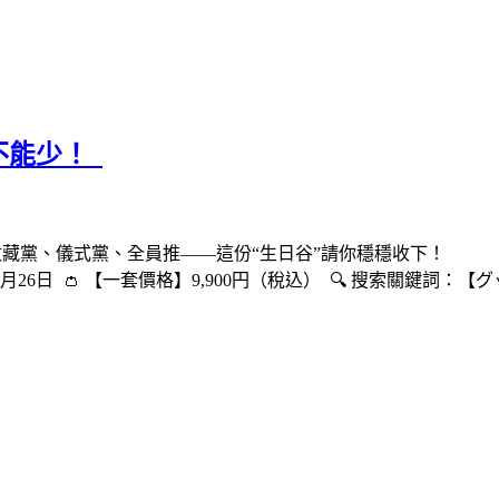
不能少！
收藏黨、儀式黨、全員推——這份“生日谷”請你穩穩收下！
6年2月26日 👛 【一套價格】9,900円（稅込） 🔍 搜索關鍵