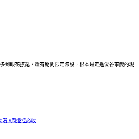
品多到眼花撩亂，還有期間限定陳設，根本是走進澀谷事變的現
動漫 #周邊控必收