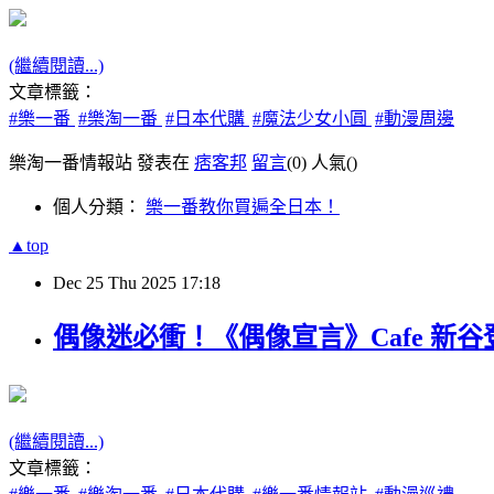
(繼續閱讀...)
文章標籤：
#樂一番
#樂淘一番
#日本代購
#魔法少女小圓
#動漫周邊
樂淘一番情報站 發表在
痞客邦
留言
(0)
人氣(
)
個人分類：
樂一番教你買遍全日本！
▲top
Dec
25
Thu
2025
17:18
偶像迷必衝！《偶像宣言》Cafe 新谷
(繼續閱讀...)
文章標籤：