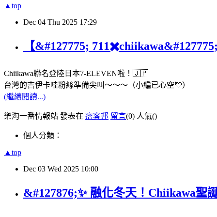
▲top
Dec
04
Thu
2025
17:29
【&#127775; 711✖️chiikawa&#127
Chiikawa聯名登陸日本7-ELEVEN啦！🇯🇵
台灣的吉伊卡哇粉絲準備尖叫～～～（小編已心空💘）
(繼續閱讀...)
樂淘一番情報站 發表在
痞客邦
留言
(0)
人氣(
)
個人分類：
▲top
Dec
03
Wed
2025
10:00
&#127876;✨ 融化冬天！Chiikawa