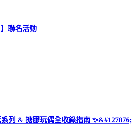
775;】聯名活動
聖誕系列 & 搪膠玩偶全收錄指南 ✨&#127876;