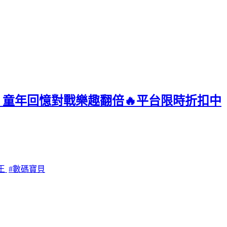
，童年回憶對戰樂趣翻倍🔥平台限時折扣中
王
#數碼寶貝