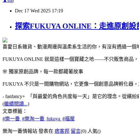
▲top
Dec
17
Wed
2025
17:19
探索FUKUYA ONLINE：走進原
喜愛日系雜貨、動漫周邊與溫柔系生活的你，有沒有遇過一個
FUKUYA ONLINE 就是這樣一個寶藏之地——不只販售
🌸 獨家原創品牌，每一款都藏著故事
FUKUYA 不只是一間購物網站，它更像一個創意品牌孵化
- fanfancy+ 「與最愛的角色共度每一天」是它的理念
(繼續閱讀...)
文章標籤：
#樂一番
#樂淘一番
fukuya
#福屋
樂淘一番情報站 發表在
痞客邦
留言
(0)
人氣(
)