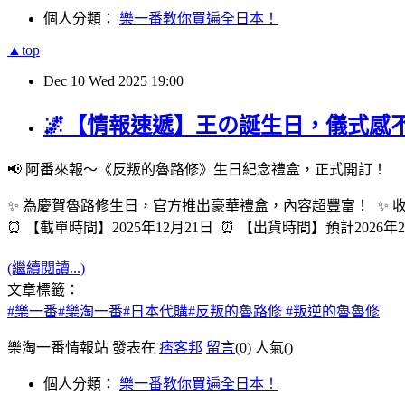
個人分類：
樂一番教你買遍全日本！
▲top
Dec
10
Wed
2025
19:00
🌌【情報速遞】王の誕生日，儀式感
📢 阿番來報～《反叛的魯路修》生日紀念禮盒，正式開訂！
✨ 為慶賀魯路修生日，官方推出豪華禮盒，內容超豐富！ ✨ 
⏰ 【截單時間】2025年12月21日 ⏰ 【出貨時間】預計202
(繼續閱讀...)
文章標籤：
#樂一番#樂淘一番#日本代購#反叛的魯路修 #叛逆的魯魯修
樂淘一番情報站 發表在
痞客邦
留言
(0)
人氣(
)
個人分類：
樂一番教你買遍全日本！