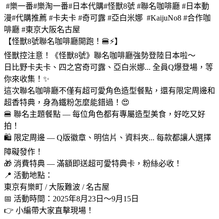
#樂一番#樂淘一番#日本代購#怪獸8號 #聯名咖啡廳 #日本動
漫#代購推薦 #卡夫卡 #奇可露 #亞白米娜 #KaijuNo8 #合作咖
啡廳 #東京大阪名古屋
【怪獸8號聯名咖啡廳開跑！🍔⚡】
怪獸控注意！《怪獸8號》聯名咖啡廳強勢登陸日本啦～
日比野卡夫卡、四之宮奇可露、亞白米娜... 全員Q爆登場，等
你來收集！✨
這次聯名咖啡廳不僅有超可愛角色造型餐點，還有限定周邊和
超香特典，身為鐵粉怎麼能錯過！😍
🍔 聯名主題餐點 — 每位角色都有專屬造型美食，好吃又好
拍！
🛍️ 限定周邊 — Q版徽章、明信片、資料夾... 每款都讓人選擇
障礙發作！
🎁 消費特典 — 滿額即送超可愛特典卡，粉絲必收！
📍 活動地點：
東京有樂町 / 大阪難波 / 名古屋
📅 活動時間：2025年8月23日～9月15日
👉 小編帶大家直擊現場！