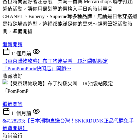
各位時尚愛好者注意啦！樂淘一番與 Mercari shops 聯手推出
超值活動，讓你用最划算的價格入手日系時尚單品！
CHANEL、Buberry、Supreme等多種品牌，無論是日常穿搭還
是特殊場合造型，這裡都能滿足你的需求～趕緊筆記活動時
間，準備開搶！
繼續閱讀
11個月前
【東京購物攻略】布丁狗迷尖叫！JR池袋站限定
「PomPomPurin快閃店」開跑～
收藏嗜好
繼續閱讀
11個月前
&#128293;【日本潮物直送台灣！SNKRDUNK正品代購免手
續費開搶】
時尚流行