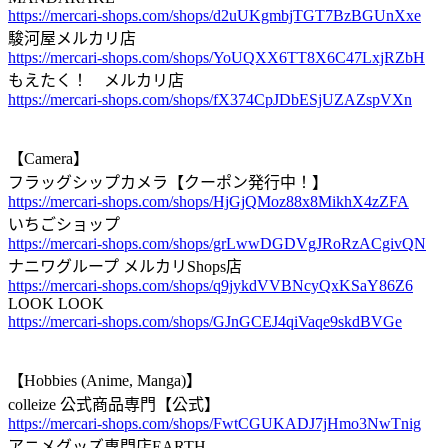
https://mercari-shops.com/shops/d2uUKgmbjTGT7BzBGUnXxe
駿河屋メルカリ店
https://mercari-shops.com/shops/YoUQXX6TT8X6C47LxjRZbH
もえたく！ メルカリ店
https://mercari-shops.com/shops/fX374CpJDbESjUZAZspVXn
【Camera】
フラッグシップカメラ【クーポン発行中！】
https://mercari-shops.com/shops/HjGjQMoz88x8MikhX4zZFA
いちごショップ
https://mercari-shops.com/shops/grLwwDGDVgJRoRzACgivQN
ナニワグループ メルカリShops店
https://mercari-shops.com/shops/q9jykdVVBNcyQxKSaY86Z6
LOOK LOOK
https://mercari-shops.com/shops/GJnGCEJ4qiVaqe9skdBVGe
【Hobbies (Anime, Manga)】
colleize 公式商品専門【公式】
https://mercari-shops.com/shops/FwtCGUKADJ7jHmo3NwTnig
アニメグッズ専門店EARTH