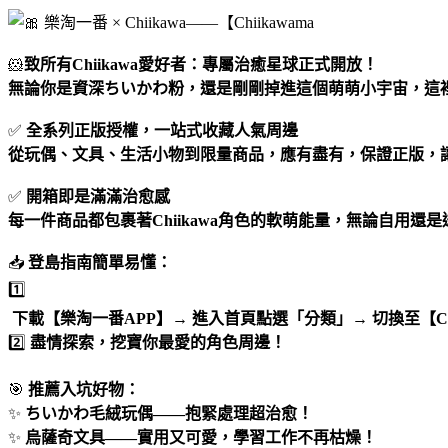
🐹
致所有Chiikawa愛好者：專屬治癒星球正式開放！ 
無論你是資深ちいかわ粉，還是剛剛掉進這個萌萌小宇宙，這
✅
 全系列正版授權，一站式收藏人氣周邊 
從玩偶、文具、生活小物到限量商品，應有盡有，保證正版，
✅
 開箱即是滿滿治愈感 
每一件商品都包裹著Chiikawa角色的軟萌能量，無論自用還
📥
 登島指南簡單易懂： 
1️⃣
 下載【樂淘一番APP】→ 進入首頁點選「分類」→ 切換至【Chiik
2️⃣
 盡情探索，挖寶你最愛的角色周邊！
🎯
 推薦入坑好物： 
✨
 ちいかわ毛絨玩偶——抱緊處理超治愈！ 
✨
 烏薩奇文具——實用又可愛，學習工作不再枯燥！ 