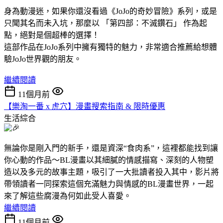
身為動漫迷，如果你還沒看過《JoJo的奇妙冒險》系列，或是
只聞其名而未入坑，那麼以 「第四部：不滅鑽石」 作為起
點，絕對是個超棒的選擇！
這部作品在JoJo系列中擁有獨特的魅力，非常適合推薦給想體
驗JoJo世界觀的朋友。
繼續閱讀
11個月前
【樂淘一番 x 虎穴】漫畫搜索指南 & 限時優惠
生活綜合
無論你是剛入門的新手，還是資深“食肉系”，這裡都能找到讓
你心動的作品～BL漫畫以其細膩的情感描寫、深刻的人物塑
造以及多元的故事主題，吸引了一大批讀者投入其中，影片將
帶領讀者一同探索這個充滿魅力與情感的BL漫畫世界，一起
來了解這些腐漫為何如此受人喜愛。
繼續閱讀
11個月前