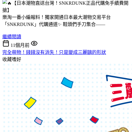
樂淘一番小編報料！獨家開通日本最大潮物交易平台
「SNKRDUNK」代購通道✨ 鞋頭們手刀集合——
繼續閱讀
11個月前
完全萌物！錢錢沒有消失！只是變成三麗鷗的形狀
收藏嗜好