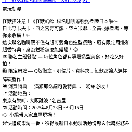
【怪獸8號聯名咖啡廳開跑！&#127828;⚡】
電玩動漫
怪獸控注意！《怪獸8號》聯名咖啡廳強勢登陸日本啦～
日比野卡夫卡、四之宮奇可露、亞白米娜... 全員Q爆登場，等
你來收集！✨
這次聯名咖啡廳不僅有超可愛角色造型餐點，還有限定周邊和
超香特典，身為鐵粉怎麼能錯過！😍
🍔 聯名主題餐點 — 每位角色都有專屬造型美食，好吃又好
拍！
🛍️ 限定周邊 — Q版徽章、明信片、資料夾... 每款都讓人選擇
障礙發作！
🎁 消費特典 — 滿額即送超可愛特典卡，粉絲必收！
📍 活動地點：
東京有樂町 / 大阪難波 / 名古屋
📅 活動時間：2025年8月23日～9月15日
👉 小編帶大家直擊現場！
趕快追蹤樂淘一番，獲得最新日本動漫活動情報＆代購服務💪