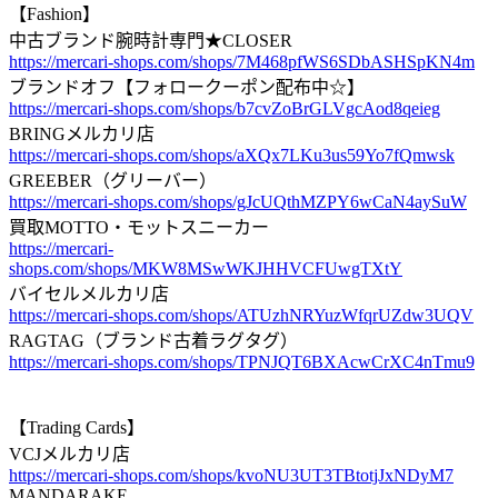
【Fashion】
中古ブランド腕時計専門★CLOSER
https://mercari-shops.com/shops/7M468pfWS6SDbASHSpKN4m
ブランドオフ【フォロークーポン配布中☆】
https://mercari-shops.com/shops/b7cvZoBrGLVgcAod8qeieg
BRINGメルカリ店
https://mercari-shops.com/shops/aXQx7LKu3us59Yo7fQmwsk
GREEBER（グリーバー）
https://mercari-shops.com/shops/gJcUQthMZPY6wCaN4aySuW
買取MOTTO・モットスニーカー
https://mercari-
shops.com/shops/MKW8MSwWKJHHVCFUwgTXtY
バイセルメルカリ店
https://mercari-shops.com/shops/ATUzhNRYuzWfqrUZdw3UQV
RAGTAG（ブランド古着ラグタグ）
https://mercari-shops.com/shops/TPNJQT6BXAcwCrXC4nTmu9
【Trading Cards】
VCJメルカリ店
https://mercari-shops.com/shops/kvoNU3UT3TBtotjJxNDyM7
MANDARAKE