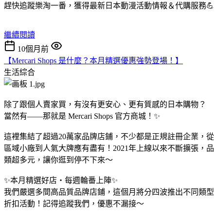
趕快追蹤樂淘一番，獲得最新日本動漫活動情報＆代購服務💪
繼續閱讀
10個月前
【Mercari Shops 是什麼？本月精選優惠強勢登場！】
生活綜合
除了跟個人賣家買，有沒有更安心、更有質感的日本購物？
當然有——那就是 Mercari Shops 官方商城！✨
這裡集結了超過20萬家品牌店鋪，不少都是正規註冊企業，從
區域小廠到人氣大牌應有盡有！2021年上線以來不斷擴張，品
類超多元，讓你逛到停不下來～
✨本月精選好店・每週輪番上陣✨
我們嚴選多間高品質品牌店鋪，這個月將分四波推出不同類型
折扣活動！記得追蹤我們，優惠不漏接～