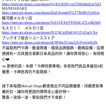
https://mercari-shops.com/shops/QyXUrEHUvn2TMz9duEmTkD
MANDARAKE
https://mercari-shops.com/shops/d2uUKgmbjTGT7BzBGUnXxe
駿河屋メルカリ店
https://mercari-shops.com/shops/YoUQXX6TT8X6C47LxjRZbH
もえたく！ メルカリ店
https://mercari-shops.com/shops/fX374CpJDbESjUZAZspVXn
ブックオフ総合リユースストア
https://mercari-shops.com/shops/aC9FHgAUmz52GFvexjeEdX
不論是熱門卡牌、動漫周邊，還是品牌服飾、數碼設備，這裡
通通有～尤其適合喜歡日系商品的你！讓你買得放心、淘得開
心❤️
📣 更棒的是，本期「卡牌特惠專場」多款熱門商品享最低8折
優惠，卡牌迷真的不能錯過！
接下來每週Mercari Shops都會推出不同品類優惠，持續更新專
屬折扣，讓你用更甜的價帶走心愛好物～
驚喜一波接一波，緊貼我們才不會虧！