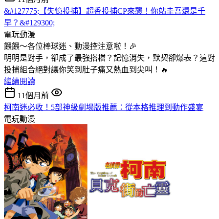
&#127775;【失憶投捕】超香投捕CP來襲！你站圭吾還是千
早？&#129300;
電玩動漫
餵餵～各位棒球迷、動漫控注意啦！🎉
明明是對手，卻成了最強搭檔？記憶消失，默契卻爆表？這對
投捕組合絕對讓你笑到肚子痛又熱血到尖叫！🔥
繼續閱讀
11個月前
柯南迷必收！5部神級劇場版推薦：從本格推理到動作盛宴
電玩動漫