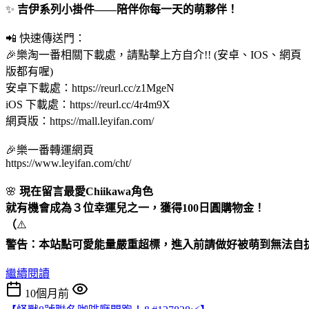
✨
 吉伊系列小掛件——陪伴你每一天的萌夥伴！
📲 快速傳送門：
🎉樂淘一番相關下載處，請點擊上方自介!! (安卓、IOS、網頁
版都有喔)
安卓下載處：https://reurl.cc/z1MgeN
iOS 下載處：https://reurl.cc/4r4m9X
網頁版：https://mall.leyifan.com/
🎉樂一番轉運網頁
https://www.leyifan.com/cht/
🌸
 現在留言最愛Chiikawa角色 
就有機會成為３位幸運兒之一，獲得100日圓購物金！ 
（
⚠️
警告：本站點可愛能量嚴重超標，進入前請做好被萌到無法自
繼續閱讀
10個月前