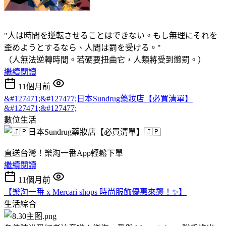
"人は時間を逆転させることはできない。もし無理にそれを
歪めようとするなら、人間は罰を受ける。"
（人無法逆轉時間。若硬要扭曲它，人類將受到懲罰。）
繼續閱讀
11個月前
&#127471;&#127477;日本Sundrug藥妝店【必買清單】
&#127471;&#127477;
數位生活
直送台灣！樂淘一番App輕鬆下單
繼續閱讀
11個月前
【樂淘一番 x Mercari shops 時尚服飾優惠來襲！✨】
生活綜合