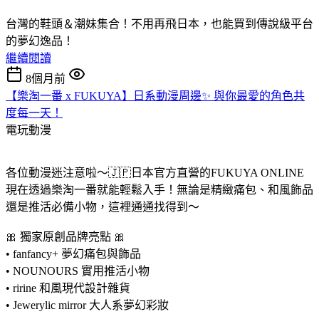
台灣的鞋頭＆潮妹集合！不用再飛日本，也能買到傳說級平台
的夢幻逸品！
繼續閱讀
8個月前
【樂淘一番 x FUKUYA】日系動漫周邊✨ 與你最愛的角色共
度每一天！
電玩動漫
各位動漫迷注意啦～🇯🇵日本官方直營的FUKUYA ONLINE
現在透過樂淘一番就能輕鬆入手！無論是精緻痛包、和風飾品
還是推活必備小物，這裡通通找得到～
🎀 獨家原創品牌亮點 🎀
• fanfancy+ 夢幻痛包與飾品
• NOUNOURS 實用推活小物
• ririne 和風現代設計雜貨
• Jewerylic mirror 大人系夢幻彩妝