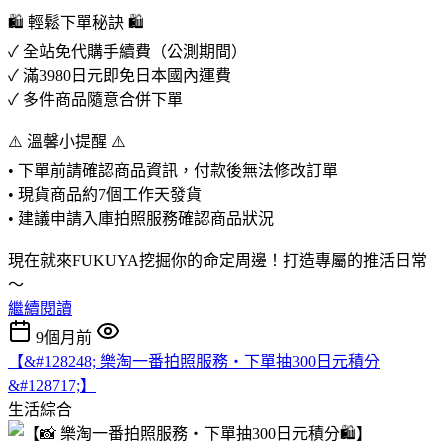
🛍️ 輕鬆下單秘訣 🛍️
✓ 全站免代購手續費（公測期間）
✓ 滿3980日元即免日本國內運費
✓ 多件商品隨意合併下單
⚠️ 溫馨小提醒 ⚠️
• 下單前請確認商品資訊，付款後無法修改訂單
• 現貨商品約7個工作天發貨
• 建議申請入庫拍照服務確認商品狀況
現在就來FUKUYA挖掘你的命定周邊！打造專屬的推活日常
～
繼續閱讀
9個月前
【&#128248; 樂淘一番拍照服務・下單抽300日元積分
&#128717;️】
生活綜合