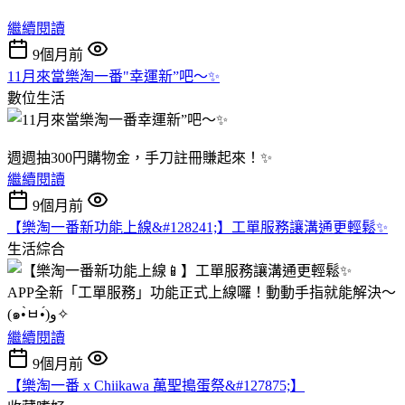
繼續閱讀
9個月前
11月來當樂淘一番"幸運新”吧～✨
數位生活
週週抽300円購物金，手刀註冊賺起來！✨
繼續閱讀
9個月前
【樂淘一番新功能上線&#128241;】工單服務讓溝通更輕鬆✨
生活綜合
APP全新「工單服務」功能正式上線囉！動動手指就能解決～
(๑•̀ㅂ•́)و✧
繼續閱讀
9個月前
【樂淘一番 x Chiikawa 萬聖搗蛋祭&#127875;】