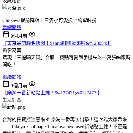
收藏嗜好
Chiikawa提前降落！三隻小可愛換上萬聖裝扮
繼續閱讀
9個月前
【東京最萌聯名快閃！Sanrio咖啡廳來啦&#128054;】
攝影寫真
驚現「三麗鷗天團」合體，餐點可愛到手機先吃一萬張📸限時
開吃！
繼續閱讀
9個月前
【樂淘一番新站點上線！&#127471;&#127477;】
生活綜合
台灣的挖寶控注意啦🎉 樂淘一番再次出擊！這次為大家帶來
——fukuya、sofmap、himaraya next used新站點上線！不管是