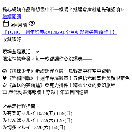
擔心網購商品和想像中不一樣嗎？抵達倉庫就能先確認唷✨
繼續閱讀
9個月前
【TOHO十週年祭典&#128293;全台動漫迷尖叫預警！】
收藏嗜好
現場全是狠活！🎉
限定神物齊發，每一款都讓你心跳爆表——
🏐《排球少年》新繪懸浮立牌！烏野高中在空中躍動
🖤《咒術回戰》十週年專屬徽章！五條悟老師盛世美顏限定色
🌸《葬送的芙莉蓮》亞克力掛件！精靈少女的夢幻旅程
🎞 歷代動畫海報牆！穿越十年淚目回憶殺
📍暴走行程指南
🎯有楽町マルイ 10/24(五)-11/9(日)
🎯なんばマルイ 11/22(六)-12/7(日)
🎯博多マルイ 12/20(六)-1/4(日)