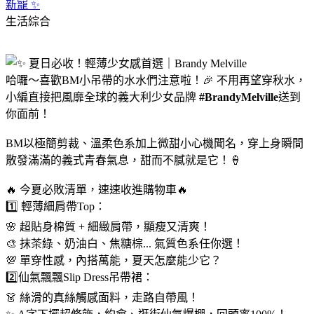
新寵 ✨
生活綜合
哈囉～喜歡BM小吊帶的水水們注意啦！🎉 不用再望穿秋水，
小編直接把風靡全球的義大利少女品牌
#BrandyMelville
送到
你面前！
BM以極簡剪裁、溫柔色系加上微甜小心機聞名，穿上身瞬間
散發滿滿的義式青春氣息，甜而不膩就是它！🍦
🔥 今夏必敗清單，速速收進購物車🔥
1️⃣ 輕薄細肩帶Top：
🌸 超貼身棉質 + 細緻肩帶，顯瘦又清爽！
🎨 抹茶綠、奶油白、焦糖棕... 氣質色系任你選！
💯 單穿性感，內搭萬能，夏天怎麼能少它？
2️⃣仙氣飄飄Slip Dress吊帶裙：
👗 絲滑的真絲觸感面料，走路自帶風！