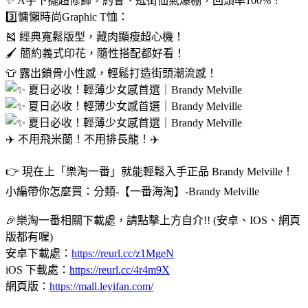
✨ A字下擺超修飾，約會、逛街仙氣爆棚，回頭率100%！
3️⃣慵懶時尚Graphic T恤：
🎽 經典寬鬆版型，藏肉顯瘦超心機！
🖌️ 簡約義式印花，隨性搭配都好看！
👕 露出鎖骨小性感，輕鬆打造街頭潮流感！
✈️ 不用飛米蘭！不用排長龍！✈️
👉 現在上「樂淘一番」就能輕鬆入手正品 Brandy Melville！
小編帶你怎麼買：分類-【一番海淘】-Brandy Melville
🎉樂淘一番相關下載處，請點擊上方自介!! (安卓、IOS、網頁
版都有喔)
安卓下載處：
https://reurl.cc/z1MgeN
iOS 下載處：
https://reurl.cc/4r4m9X
網頁版：
https://mall.leyifan.com/