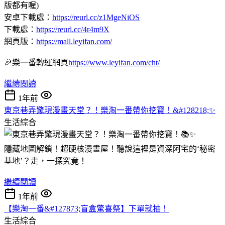
版都有喔)
安卓下載處：
https://reurl.cc/z1MgeNiOS
下載處：
https://reurl.cc/4r4m9X
網頁版：
https://mall.leyifan.com/
🎉樂一番轉運網頁
https://www.leyifan.com/cht/
繼續閱讀
1年前
東京巷弄驚現漫畫天堂？！樂淘一番帶你挖寶！&#128218;✨
生活綜合
隱藏地圖解鎖！超硬核漫畫屋！聽說這裡是資深阿宅的‘秘密
基地’？走，一探究竟！
繼續閱讀
1年前
【樂淘一番&#127873;盲盒驚喜祭】下單就抽！
生活綜合