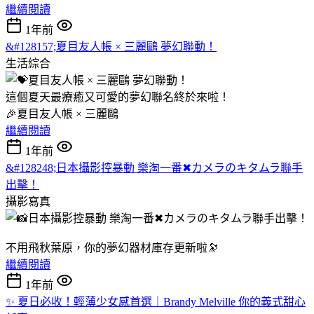
繼續閱讀
1年前
&#128157;夏目友人帳 × 三麗鷗 夢幻聯動！
生活綜合
這個夏天最療癒又可愛的夢幻聯名終於來啦！
🎉夏目友人帳 × 三麗鷗
繼續閱讀
1年前
&#128248;日本攝影控暴動 樂淘一番✖カメラのキタムラ聯手
出擊！
攝影寫真
不用飛秋葉原，你的夢幻器材庫存更新啦🔭
繼續閱讀
1年前
✨ 夏日必收！輕薄少女感首選｜Brandy Melville 你的義式甜心