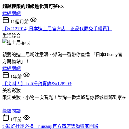
超越極限的
超級進化寶可夢EX
繼續閱讀
11個月前
【&#127914; 日本迪士尼官方店！正品代購免手續費】
生活綜合
親愛的迪士尼粉注意囉～樂淘一番帶你直達 「日本Disney官
方購物站」！
繼續閱讀
1年前
【尖叫！】Loft掃貨實錄&#128293;
美容彩妝
限定美妝、小物一次看光！樂淘一番煤爐幫你輕鬆直郵到家✈️
繼續閱讀
1年前
✨彩虹社迷必追！nijisanji官方商店樂淘獨家開通