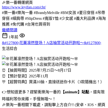
🎉樂一番轉運網頁
https://www.leyifan.com/cht/
#樂一番#樂淘一番 #BrandyMelville #BM女孩 #夏日穿搭 #吊帶
穿搭 #細肩帶 #SlipDress #寬版T恤 #少女感 #義大利品牌 #海淘
推薦 #免代購 #台灣也買得到
繼續閱讀
1年前
&#127800;花薰凛然登场！A店抽赏活动开跑啦～&#127800;
生活綜合
⏰【抽賞時間】2025年7月25日～8月17日
⏰【預計發貨】2025年11月
🎊【超贊特典】買滿10抽，直接送迷你卡片（3款隨機出！）
👉想知道更多？趕緊衝樂淘一番的
【animate】站點
，還有限
時福利等你來薅，手慢無哦～！
🎉樂淘一番相關下載處，請點擊上方自介!! (安卓、IOS、網頁