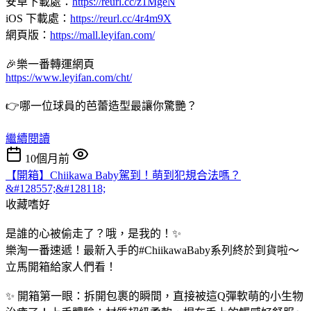
安卓下載處：
https://reurl.cc/z1MgeN
iOS 下載處：
https://reurl.cc/4r4m9X
網頁版：
https://mall.leyifan.com/
🎉樂一番轉運網頁
https://www.leyifan.com/cht/
👉哪一位球員的芭蕾造型最讓你驚艷？
繼續閱讀
10個月前
【開箱】Chiikawa Baby駕到！萌到犯規合法嗎？
&#128557;&#128118;
收藏嗜好
是誰的心被偷走了？哦，是我的！✨
樂淘一番速遞！最新入手的#ChiikawaBaby系列終於到貨啦～
立馬開箱給家人們看！
✨ 開箱第一眼：拆開包裹的瞬間，直接被這Q彈軟萌的小生物