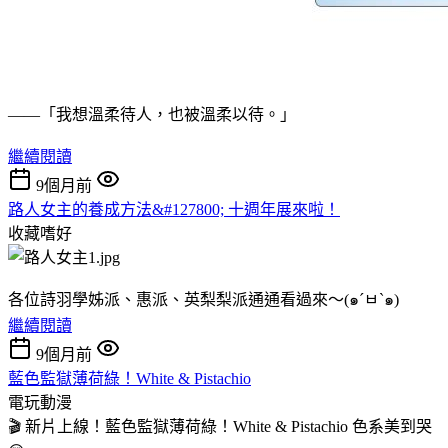
——「我想溫柔待人，也被溫柔以待。」
繼續閱讀
9個月前
路人女主的養成方法&#127800; 十週年展來啦！
收藏嗜好
各位詩羽學姊派、惠派、英梨梨派通通看過來～(๑´ㅂ`๑)
繼續閱讀
9個月前
藍色監獄薄荷綠！White & Pistachio
電玩動漫
🎬 新片上線！藍色監獄薄荷綠！White & Pistachio 色系美到哭