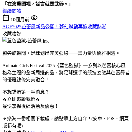
「在演藝圈裡，謊言就是武器。」
繼續閱讀
10個月前
AGF2025芭蕾風新品公開！夢幻聯動再掀收藏熱潮
收藏嗜好
腳尖旋轉間，足球划出完美弧線——當力量與優雅相遇。
Animate Girls Festival 2025《藍色監獄》一系列以芭蕾核心風
格為主題的全新周邊商品，將足球選手的競技姿態與芭蕾舞者
的優雅線條完美融合！
不想錯過第一手消息？
🔥立即追蹤我們🔥
最快掌握後續活動及優惠！
🎉樂淘一番相關下載處，請點擊上方自介!! (安卓、IOS、網頁
版都有喔)