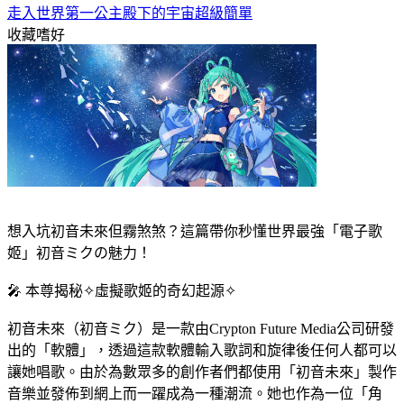
走入世界第一公主殿下的宇宙超級簡單
收藏嗜好
想入坑初音未來但霧煞煞？這篇帶你秒懂世界最強「電子歌
姬」初音ミクの魅力！
​🎤 本尊揭秘✧​虛擬歌姬的奇幻起源​✧​
初音未來（初音ミク）是一款由Crypton Future Media公司研發
出的「軟體」，透過這款軟體輸入歌詞和旋律後任何人都可以
讓她唱歌。由於為數眾多的創作者們都使用「初音未來」製作
音樂並發佈到網上而一躍成為一種潮流。她也作為一位「角