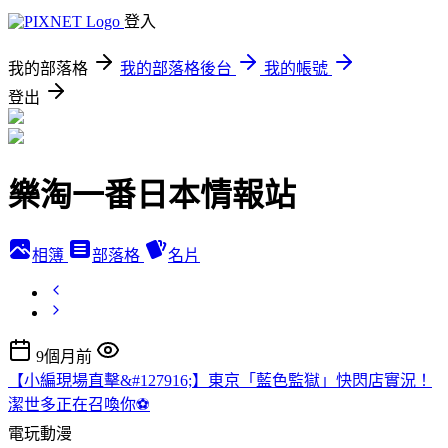
登入
我的部落格
我的部落格後台
我的帳號
登出
樂淘一番日本情報站
相簿
部落格
名片
9個月前
【小編現場直擊&#127916;】東京「藍色監獄」快閃店實況！
潔世多正在召喚你⚽
電玩動漫