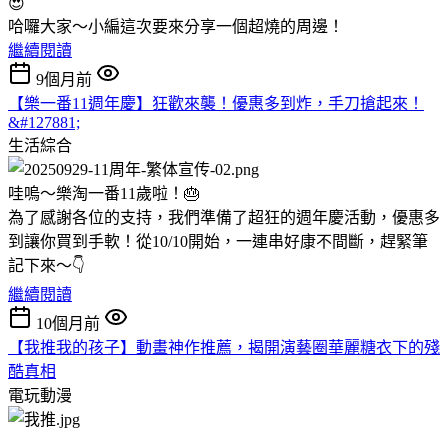
😍
哈囉大家～小編這次要來分享一個超燒的周邊！
繼續閱讀
9個月前
【樂一番11週年慶】狂歡來襲！優惠多到炸，手刀搶起來！
&#127881;
生活綜合
哇嗚～樂淘一番11歲啦！🎂
為了感謝各位的支持，我們準備了超狂的週年慶活動，優惠多
到讓你買到手軟！從10/10開始，一連串好康不間斷，趕緊筆
記下來～👇
繼續閱讀
10個月前
【我推我的孩子】動畫神作推薦，揭開演藝圈華麗糖衣下的殘
酷真相
電玩動漫