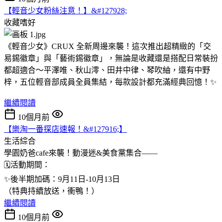
【輕音少女粉絲注意！】&#127928;
收藏嗜好
《輕音少女》CRUX 全新周邊來襲！這次推出超精緻的「交
易錫徽章」與「藝術錫徽章」，無論是收藏還是搭配日常裝扮
都超適合～平澤唯、秋山澪、田井中律、琴吹紬，還有中野
梓，五位輕音部成員全員集結，每款設計都充滿經典回憶！✨
繼續閱讀
10個月前
【樂淘一番探店速報！&#127916;】
生活綜合
學園奶爸cafe來襲！動漫迷&美食黨集合——
🗓️活動期間：
✨後半期加碼：9月11日-10月13日
（特典持續放送，衝鴨！）
繼續閱讀
10個月前