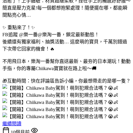
治癒了！上手體驗：材質超級柔軟，捏在手上的觸感好舒服～
簡直是壓力克星!每一個都想抱緊處理！隨便擺在哪，都能瞬
間點亮心情…
✨ 重點來了！✨
FB追蹤 @樂一番@樂淘一番，鎖定最新動態！
後續還有獨家福利、抽獎活動… 這麼萌的寶貝，千萬別錯過
下次帶它回家的機會！🔥
不用飛日本，樂淘一番幫你直送最新、最夯的日本潮玩！動動
手指，你的專屬Chiikawa寶寶就在路上啦～🚚
🎁互動時間：快在評論區告訴小編，你最想帶走的是哪一隻？
繼續閱讀
10個月前