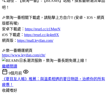
🔍 路徑：【樂淘一番】-【BEAMS】站點，探索最新潮流單品
吧！
🎉樂淘一番相關下載處，請點擊上方自介!! (安卓、IOS、網頁
版都有喔)
安卓下載處：
https://reurl.cc/z1MgeN
iOS 下載處：
https://reurl.cc/4r4m9X
網頁版：
https://mall.leyifan.com/
🎉樂一番轉運網頁
https://www.leyifan.com/cht/
繼續閱讀
9個月前
《夏目友人帳》推薦：與溫柔相遇的夏日物語，治癒你的所有
疲憊！
收藏嗜好