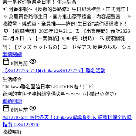
樂一番教你買遍全日本！
生活綜合
📢 阿番來報～《反叛的魯路修》生日紀念禮盒，正式開訂！
✨ 為慶賀魯路修生日，官方推出豪華禮盒，內容超豐富！ ✨
收藏黨、儀式黨、全員推——這份“生日谷”請你穩穩收下！
⏰ 【截單時間】2025年12月21日 ⏰ 【出貨時間】預計2026
年2月26日 👛 【一套價格】9,900円（稅込） 🔍 搜索關鍵
詞：【グッズ-セットもの】コードギアス 反逆のルルーシュ
繼續閱讀
8個月前
【&#127775; 711✖️chiikawa&#127775;】聯名活動
生活綜合
Chiikawa聯名登陸日本7-ELEVEN啦！🇯🇵
台灣的吉伊卡哇粉絲準備尖叫～～～（小編已心空💘）
繼續閱讀
8個月前
&#127876;✨ 融化冬天！Chiikawa聖誕系列 & 搪膠玩偶全收錄
指南 ✨&#127876;
收藏嗜好