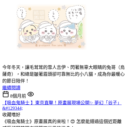
今年冬天，讓毛茸茸的雪人吉伊、閃著無辜大眼睛的兔哥（烏
薩奇），和總是皺著眉頭卻可靠無比的小八貓，成為你最暖心
的節日陪伴！
繼續閱讀
8個月前
【吸血鬼騎士 】東京直擊！原畫展現場公開✨ 夢幻「谷子」
&#129344;
收藏嗜好
《吸血鬼騎士》原畫展真的來啦！😍 怎麼能錯過這個近距離