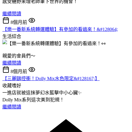
感受樋野茉理老師筆下世界的機會！
繼續閱讀
8個月前
【樂一番新系統轉運體驗】有參加的看過來！&#128064;
生活綜合
親愛的會員們～
繼續閱讀
8個月前
【三麗鷗控衝！Dolly Mix水色限定&#128167;】
收藏嗜好
一進店就被這抹夢幻水藍擊中小心臟✨
Dolly Mix系列這次美到犯規！
繼續閱讀