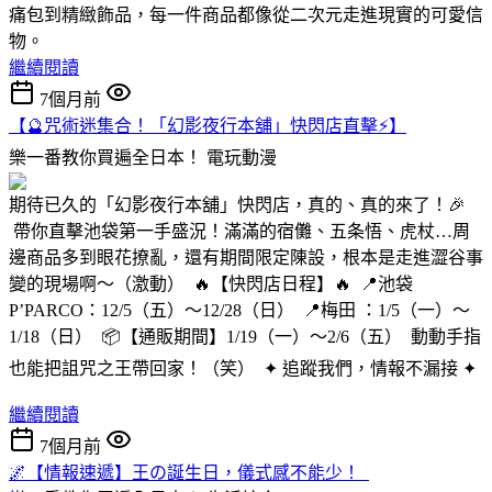
痛包到精緻飾品，每一件商品都像從二次元走進現實的可愛信
物。
繼續閱讀
7個月前
【🔮咒術迷集合！「幻影夜行本舖」快閃店直擊⚡️】
樂一番教你買遍全日本！
電玩動漫
期待已久的「幻影夜行本舖」快閃店，真的、真的來了！🎉
帶你直擊池袋第一手盛況！滿滿的宿儺、五条悟、虎杖…周
邊商品多到眼花撩亂，還有期間限定陳設，根本是走進澀谷事
變的現場啊～（激動） 🔥【快閃店日程】🔥 📍池袋
P’PARCO：12/5（五）～12/28（日） 📍梅田 ：1/5（一）～
1/18（日） 📦【通販期間】1/19（一）～2/6（五） 動動手指
也能把詛咒之王帶回家！（笑） ✦ 追蹤我們，情報不漏接 ✦
繼續閱讀
7個月前
🌌【情報速遞】王の誕生日，儀式感不能少！