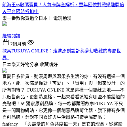
航海王vs數碼寶貝！人氣卡牌全解析，童年回憶對戰樂趣翻倍
🔥平台限時折扣中
樂一番教你買遍全日本！
電玩動漫
繼續閱讀
7個月前
探索FUKUYA ONLINE：走進原創設計與夢幻收藏的專屬世
界
日本樂天好物分享
收藏嗜好
喜愛日系雜貨、動漫周邊與溫柔系生活的你，有沒有遇過一個
地方，能一次滿足你對「可愛」、「實用」與「獨家設計」的
所有期待？ FUKUYA ONLINE 就是這樣一個寶藏之地——不
只販售商品，更創造風格。一起來看看這裡有哪些不能錯過的
亮點吧！🌸 獨家原創品牌，每一款都藏著故事FUKUYA 不只
是一間購物網站，它更像一個創意品牌孵化器，旗下擁有多個
自創品牌，針對不同喜好與生活風格打造專屬商品：-
fanfancy+ 「與最愛的角色共度每一天」是它的理念。從繽紛