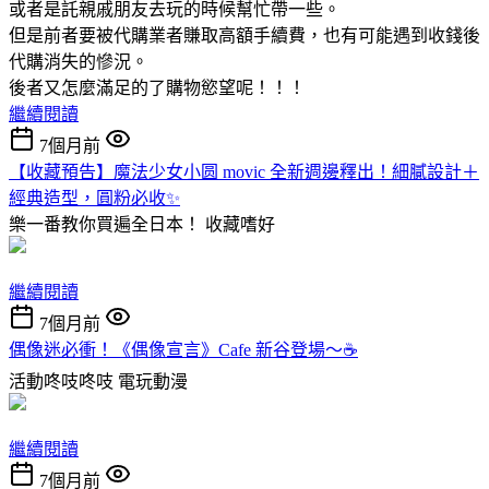
或者是託親戚朋友去玩的時候幫忙帶一些。
但是前者要被代購業者賺取高額手續費，也有可能遇到收錢後
代購消失的慘況。
後者又怎麼滿足的了購物慾望呢！！！
繼續閱讀
7個月前
【收藏預告】魔法少女小圆 movic 全新週邊釋出！細膩設計＋
經典造型，圓粉必收✨
樂一番教你買遍全日本！
收藏嗜好
繼續閱讀
7個月前
偶像迷必衝！《偶像宣言》Cafe 新谷登場～☕️
活動咚吱咚吱
電玩動漫
繼續閱讀
7個月前