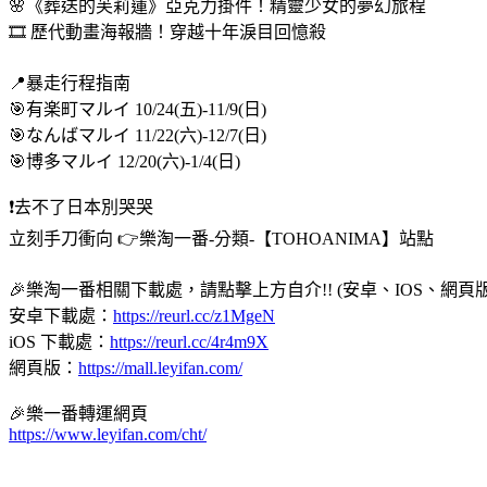
🌸《葬送的芙莉蓮》亞克力掛件！精靈少女的夢幻旅程 
🎞 歷代動畫海報牆！穿越十年淚目回憶殺 
📍暴走行程指南 
🎯有楽町マルイ 10/24(五)-11/9(日) 
🎯なんばマルイ 11/22(六)-12/7(日) 
🎯博多マルイ 12/20(六)-1/4(日) 
❗️去不了日本別哭哭 
立刻手刀衝向 👉樂淘一番-分類-【TOHOANIMA】站點 
🎉樂淘一番相關下載處，請點擊上方自介!! (安卓、IOS、網頁
安卓下載處：
https://reurl.cc/z1MgeN
iOS 下載處：
https://reurl.cc/4r4m9X
網頁版：
https://mall.leyifan.com/
🎉樂一番轉運網頁
https://www.leyifan.com/cht/