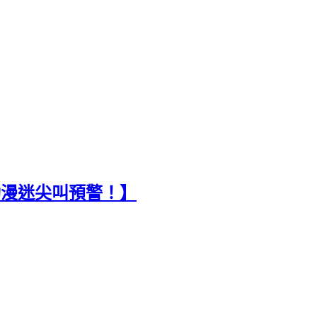
台動漫迷尖叫預警！】