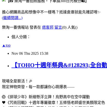
擔心網購商品和想像中不一樣嗎？抵達倉庫就能先確認唷✨
(繼續閱讀...)
樂淘一番情報站 發表在
痞客邦
留言
(0)
人氣(
)
個人分類：
▲top
Nov
06
Thu
2025
15:38
【TOHO十週年祭典&#128293;全
現場全是狠活！🎉 
限定神物齊發，每一款都讓你心跳爆表——
🏐《排球少年》新繪懸浮立牌！烏野高中在空中躍動 
🖤《咒術回戰》十週年專屬徽章！五條悟老師盛世美顏限定色 