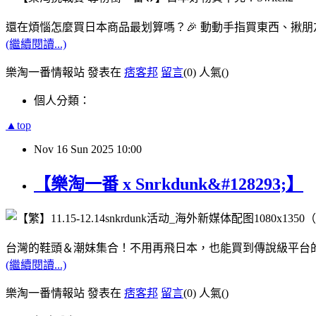
還在煩惱怎麼買日本商品最划算嗎？🎉 動動手指買東西、揪
(繼續閱讀...)
樂淘一番情報站 發表在
痞客邦
留言
(0)
人氣(
)
個人分類：
▲top
Nov
16
Sun
2025
10:00
【樂淘一番 x Snrkdunk&#128293;】
台灣的鞋頭＆潮妹集合！不用再飛日本，也能買到傳說級平台
(繼續閱讀...)
樂淘一番情報站 發表在
痞客邦
留言
(0)
人氣(
)