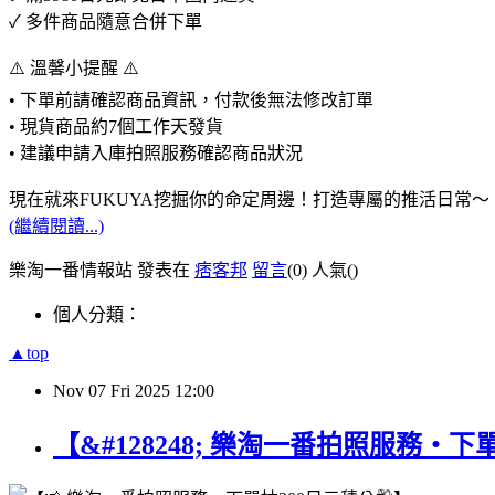
✓ 多件商品隨意合併下單
⚠️ 溫馨小提醒 ⚠️
• 下單前請確認商品資訊，付款後無法修改訂單
• 現貨商品約7個工作天發貨
• 建議申請入庫拍照服務確認商品狀況
現在就來FUKUYA挖掘你的命定周邊！打造專屬的推活日常～
(繼續閱讀...)
樂淘一番情報站 發表在
痞客邦
留言
(0)
人氣(
)
個人分類：
▲top
Nov
07
Fri
2025
12:00
【&#128248; 樂淘一番拍照服務・下單抽