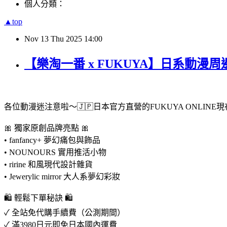
個人分類：
▲top
Nov
13
Thu
2025
14:00
【樂淘一番 x FUKUYA】日系動漫
各位動漫迷注意啦～🇯🇵日本官方直營的FUKUYA ONL
🎀 獨家原創品牌亮點 🎀
• fanfancy+ 夢幻痛包與飾品
• NOUNOURS 實用推活小物
• ririne 和風現代設計雜貨
• Jewerylic mirror 大人系夢幻彩妝
🛍️ 輕鬆下單秘訣 🛍️
✓ 全站免代購手續費（公測期間）
✓ 滿3980日元即免日本國內運費