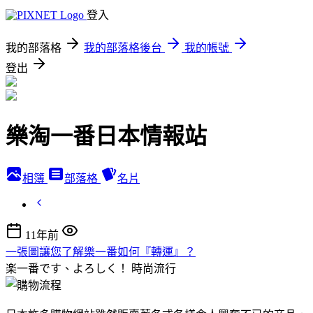
登入
我的部落格
我的部落格後台
我的帳號
登出
樂淘一番日本情報站
相簿
部落格
名片
11年前
一張圖讓您了解樂一番如何『轉運』？
楽一番です、よろしく！
時尚流行