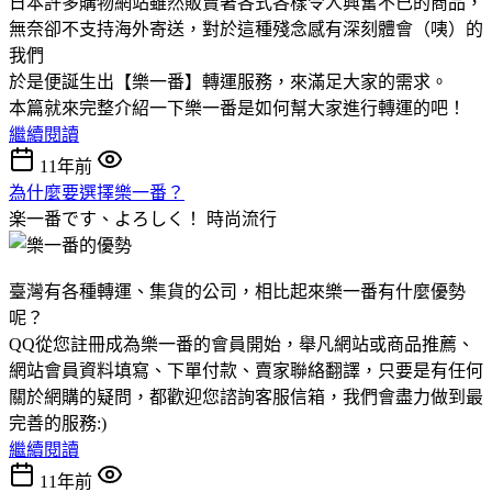
日本許多購物網站雖然販賣著各式各樣令人興奮不已的商品，
無奈卻不支持海外寄送，對於這種殘念感有深刻體會（咦）的
我們
於是便誕生出【樂一番】轉運服務，來滿足大家的需求。
本篇就來完整介紹一下樂一番是如何幫大家進行轉運的吧！
繼續閱讀
11年前
為什麼要選擇樂一番？
楽一番です、よろしく！
時尚流行
臺灣有各種轉運、集貨的公司，相比起來樂一番有什麼優勢
呢？
QQ從您註冊成為樂一番的會員開始，舉凡網站或商品推薦、
網站會員資料填寫、下單付款、賣家聯絡翻譯，只要是有任何
關於網購的疑問，都歡迎您諮詢客服信箱，我們會盡力做到最
完善的服務:)
繼續閱讀
11年前