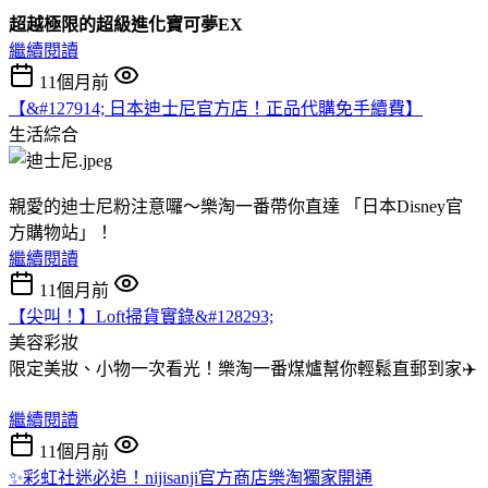
超越極限的
超級進化寶可夢EX
繼續閱讀
11個月前
【&#127914; 日本迪士尼官方店！正品代購免手續費】
生活綜合
親愛的迪士尼粉注意囉～樂淘一番帶你直達 「日本Disney官
方購物站」！
繼續閱讀
11個月前
【尖叫！】Loft掃貨實錄&#128293;
美容彩妝
限定美妝、小物一次看光！樂淘一番煤爐幫你輕鬆直郵到家✈️
繼續閱讀
11個月前
✨彩虹社迷必追！nijisanji官方商店樂淘獨家開通