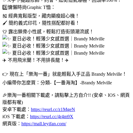
✨ A字下擺超修飾，約會、逛街仙氣爆棚，回頭率100%！
3️⃣慵懶時尚Graphic T恤：
🎽 經典寬鬆版型，藏肉顯瘦超心機！
🖌️ 簡約義式印花，隨性搭配都好看！
👕 露出鎖骨小性感，輕鬆打造街頭潮流感！
✈️ 不用飛米蘭！不用排長龍！✈️
👉 現在上「樂淘一番」就能輕鬆入手正品 Brandy Melville！
小編帶你怎麼買：分類-【一番海淘】-Brandy Melville
🎉樂淘一番相關下載處，請點擊上方自介!! (安卓、IOS、網頁
版都有喔)
安卓下載處：
https://reurl.cc/z1MgeN
iOS 下載處：
https://reurl.cc/4r4m9X
網頁版：
https://mall.leyifan.com/