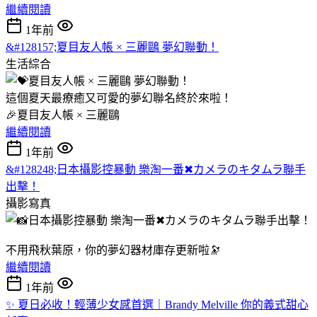
繼續閱讀
1年前
&#128157;夏目友人帳 × 三麗鷗 夢幻聯動！
生活綜合
這個夏天最療癒又可愛的夢幻聯名終於來啦！
🎉夏目友人帳 × 三麗鷗
繼續閱讀
1年前
&#128248;日本攝影控暴動 樂淘一番✖カメラのキタムラ聯手
出擊！
攝影寫真
不用飛秋葉原，你的夢幻器材庫存更新啦🔭
繼續閱讀
1年前
✨ 夏日必收！輕薄少女感首選｜Brandy Melville 你的義式甜心