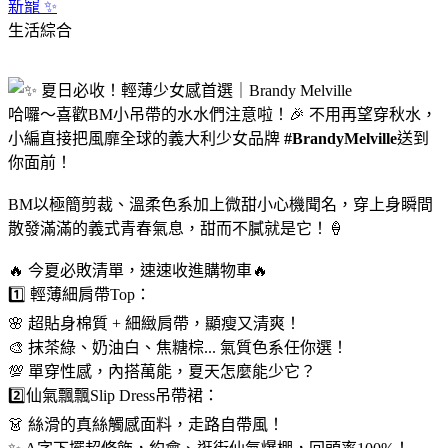
新寵 ✨
生活綜合
哈囉～喜歡BM小吊帶的水水們注意啦！🎉 不用再望穿秋水，
小編直接把風靡全球的義大利少女品牌
#BrandyMelville
送到
你面前！
BM以極簡剪裁、溫柔色系加上微甜小心機聞名，穿上身瞬間
散發滿滿的義式青春氣息，甜而不膩就是它！🍦
🔥 今夏必敗清單，速速收進購物車🔥
1️⃣ 輕薄細肩帶Top：
🌸 超貼身棉質 + 細緻肩帶，顯瘦又清爽！
🎨 抹茶綠、奶油白、焦糖棕... 氣質色系任你選！
💯 單穿性感，內搭萬能，夏天怎麼能少它？
2️⃣仙氣飄飄Slip Dress吊帶裙：
👗 絲滑的真絲觸感面料，走路自帶風！