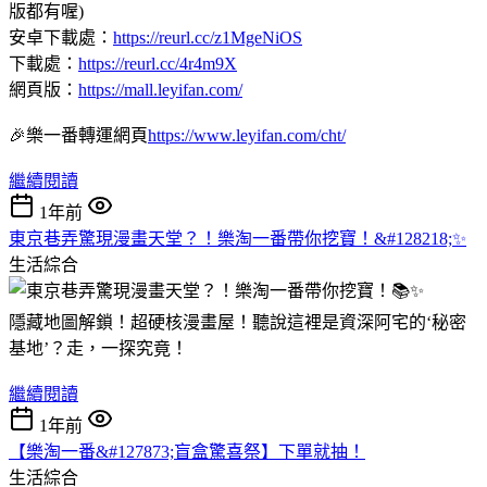
版都有喔)
安卓下載處：
https://reurl.cc/z1MgeNiOS
下載處：
https://reurl.cc/4r4m9X
網頁版：
https://mall.leyifan.com/
🎉樂一番轉運網頁
https://www.leyifan.com/cht/
繼續閱讀
1年前
東京巷弄驚現漫畫天堂？！樂淘一番帶你挖寶！&#128218;✨
生活綜合
隱藏地圖解鎖！超硬核漫畫屋！聽說這裡是資深阿宅的‘秘密
基地’？走，一探究竟！
繼續閱讀
1年前
【樂淘一番&#127873;盲盒驚喜祭】下單就抽！
生活綜合