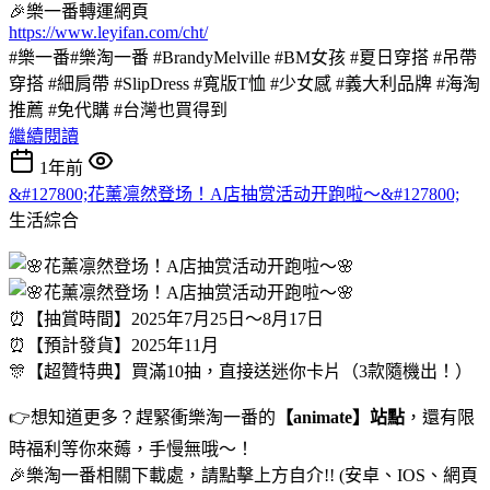
🎉樂一番轉運網頁
https://www.leyifan.com/cht/
#樂一番#樂淘一番 #BrandyMelville #BM女孩 #夏日穿搭 #吊帶
穿搭 #細肩帶 #SlipDress #寬版T恤 #少女感 #義大利品牌 #海淘
推薦 #免代購 #台灣也買得到
繼續閱讀
1年前
&#127800;花薰凛然登场！A店抽赏活动开跑啦～&#127800;
生活綜合
⏰【抽賞時間】2025年7月25日～8月17日
⏰【預計發貨】2025年11月
🎊【超贊特典】買滿10抽，直接送迷你卡片（3款隨機出！）
👉想知道更多？趕緊衝樂淘一番的
【animate】站點
，還有限
時福利等你來薅，手慢無哦～！
🎉樂淘一番相關下載處，請點擊上方自介!! (安卓、IOS、網頁