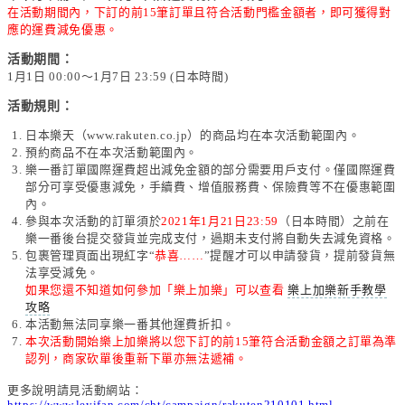
在活動期間內，下訂的前15筆訂單且符合活動門檻金額者，即可獲得對
應的運費減免優惠。
活動期間：
1月1日 00:00～1月7日 23:59 (日本時間)
活動規則：
日本樂天（www.rakuten.co.jp）的商品均在本次活動範圍內。
預約商品不在本次活動範圍內。
樂一番訂單國際運費超出減免金額的部分需要用戶支付。僅國際運費
部分可享受優惠減免，手續費、增值服務費、保險費等不在優惠範圍
內。
參與本次活動的訂單須於
2021年1月21日23:59
（日本時間）之前在
樂一番後台提交發貨並完成支付，過期未支付將自動失去減免資格。
包裹管理頁面出現紅字“
恭喜……
”提醒才可以申請發貨，提前發貨無
法享受減免。
如果您還不知道如何參加「樂上加樂」可以查看
樂上加樂新手教學
攻略
本活動無法同享樂一番其他運費折扣。
本次活動開始樂上加樂將以您下訂的前15筆符合活動金額之訂單為準
認列，商家砍單後重新下單亦無法遞補。
更多說明請見活動網站：
https://www.leyifan.com/cht/campaign/rakuten210101.html