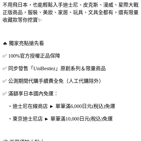
不用飛日本，也能輕鬆入手迪士尼、皮克斯、漫威、星際大戰
正版商品，服裝、美妝、家居、玩具、文具全都有，還有限量
收藏款等你挖寶✨
🔥 獨家亮點搶先看
✅ 100%官方授權正品保障
✅ 同步發售「UniBestiez」原創系列＆限量商品
✅ 公測期間代購手續費全免（人工代購除外）
✅ 滿額享日本國內免運：
・迪士尼在線商店 ► 單筆滿6,000日元(稅込)免運
・東京迪士尼店 ► 單筆滿10,000日元(稅込)免運