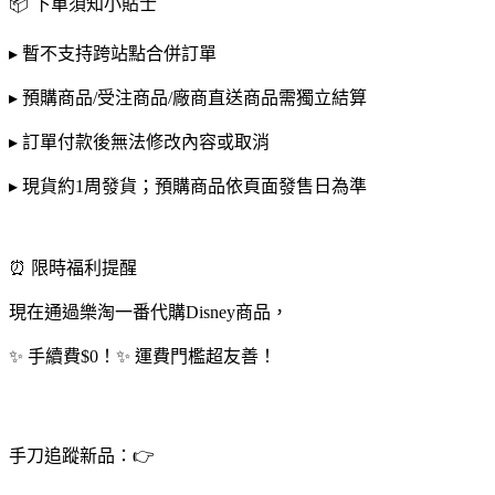
📦 下單須知小貼士
▸ 暫不支持跨站點合併訂單
▸ 預購商品/受注商品/廠商直送商品需獨立結算
▸ 訂單付款後無法修改內容或取消
▸ 現貨約1周發貨；預購商品依頁面發售日為準
⏰ 限時福利提醒
現在通過樂淘一番代購Disney商品，
✨ 手續費$0！✨ 運費門檻超友善！
手刀追蹤新品：👉