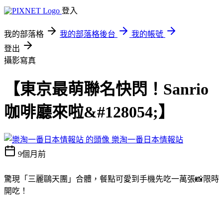
登入
我的部落格
我的部落格後台
我的帳號
登出
攝影寫真
【東京最萌聯名快閃！Sanrio
咖啡廳來啦&#128054;】
樂淘一番日本情報站
9個月前
驚現「三麗鷗天團」合體，餐點可愛到手機先吃一萬張📸限時
開吃！