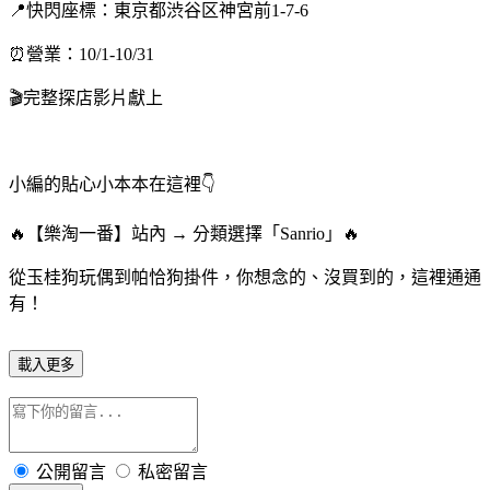
📍快閃座標：東京都渋谷区神宮前1-7-6
⏰營業：10/1-10/31
🎬完整探店影片獻上
小編的貼心小本本在這裡👇
🔥【樂淘一番】站內 → 分類選擇「Sanrio」🔥
從玉桂狗玩偶到帕恰狗掛件，你想念的、沒買到的，這裡通通
有！
載入更多
公開留言
私密留言