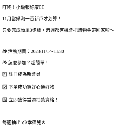
叮咚！小編報好康🏃‍♀️
11月當樂淘一番新戶才划算！
只要完成簡單3步驟，週週都有機會把購物金帶回家啦～
🎁 活動期間：2023/11/1～11/30
🎁 怎麼參加？超簡單！
1️⃣ 註冊成為新會員
2️⃣ 下單成功買好心儀好物
3️⃣ 立即獲得當週抽獎資格！
每週抽出5位幸運兒🎯