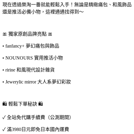
現在透過樂淘一番就能輕鬆入手！無論是精緻痛包、和風飾品
還是推活必備小物，這裡通通找得到～
🎀 獨家原創品牌亮點 🎀
• fanfancy+ 夢幻痛包與飾品
• NOUNOURS 實用推活小物
• ririne 和風現代設計雜貨
• Jewerylic mirror 大人系夢幻彩妝
🛍️ 輕鬆下單秘訣 🛍️
✓ 全站免代購手續費（公測期間）
✓ 滿3980日元即免日本國內運費