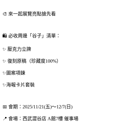
🎨 來一起展覽亮點搶先看
🛍️ 必收周邊「谷子」清單：
✨ 壓克力立牌
✨ 復刻原稿（珍藏度100%）
✨圖案項鍊
✨海報卡片套裝
📅 會期：2025/11/21(五)～12/7(日)
📍 會場：西武澀谷店 A館7樓 催事場